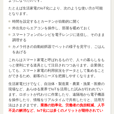
ようになったのです。
たとえば生活家電のIoT化により、次のような使い方が可能
となります。
時間を設定するとカーテンが自動的に開く
外出先からエアコンを操作し、部屋を暖めておく
スマートフォンのレシピを電子レンジに送信し、そのまま
調理する
カメラ付きの自動給餌器でペットの様子を見守り、ごはん
をあげる
これらはスマート家電と呼ばれるもので、人々の暮らしをも
っと便利にする道具として注目されつつあります。企業側と
しても、スマート家電の利用状況をデータとして集めること
ができるため、顧客のニーズを把握しやすくなります。
生活家電だけでなく、自治体・製造業・農業・漁業・医療の
現場など、あらゆる業界でIoTを活用した試みが行われてい
ます。ロボットが代わりに作業したり、遠隔地から電子機器
を操作したり、情報をリアルタイムで共有したりと、活用方
法はさまざまです。
業務の効率化、労働者の負担軽減、人手
不足の解消など、IoT化には多くのメリットが期待されてい