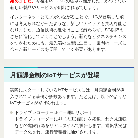
始めました。
今後もIoT・5Gの強みを活かした、かつてない
新しい製品やサービスが創出されるでしょう。
インターネットとモノがつながることで、1Gが登場した頃
には考えられなかったような、新しいアイデアも実現可能と
なりました。通信技術の進化はここで終わらず、5G以降も
さらに進化していくことでしょう。新たなビジネスチャンス
をつかむためにも、最先端の技術に注目し、世間のニーズに
合った新サービスを展開していく必要があります。
月額課金制のIoTサービスが登場
実際にスタートしているIoTサービスには、月額課金制が導
入されている事例が多数あります。たとえば、以下のような
IoTサービスが挙げられます。
ドライブレコーダー×IoT＝運転サポート
ドライブレコーダーにAI（人工知能）を搭載。わき見運転
などの危険行為をリアルタイムで警告します。運転状況は
データ化され、運行管理者に通知されます。