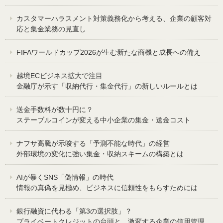
カスタマーハラスメント対策義務化から考える、企業の顧客対
応と集金業務の見直し
FIFAワールドカップ2026が生む新たな商機と成長への備え
越境ECビジネス拡大で注目
金融庁が示す「収納代行・集金代行」の新しいルールとは
送金手数料が数十円に？
ステーブルコインが変える中小企業の集金・送金コスト
ナフサ高騰が示唆する「予測不能な時代」の経営
外部環境の変化に強い集金・収納スキームの構築とは
AIが暴くSNS「偽情報」の時代
情報の真偽を見極め、ビジネスに信頼性をもらすためには
銀行融資に代わる「第3の選択肢」？
プライベートクレジットの台頭と、激変する企業の信用管理